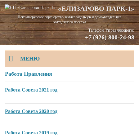
«ЕЛИЗАРОВО ПАРК-1»
Некоммерческое партнерство землевладельцев и домо-владельцев
коттеджного поселка
Телефон Управляющего:
+7 (926) 800-24-98
МЕНЮ
Работа Правления
Главная
Работа Совета 2021 год
Информация
Новости
Реквизиты НП
Работа Совета 2020 год
Документы
Режим работы
Работа Совета 2019 год
Галерея
Схема проезда