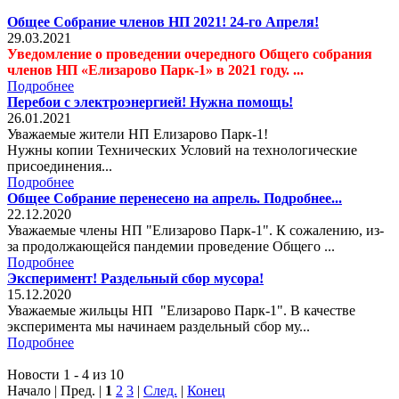
Общее Собрание членов НП 2021! 24-го Апреля!
29.03.2021
Уведомление о проведении очередного Общего собрания
членов НП «Елизарово Парк-1» в 2021 году. ...
Подробнее
Перебои с электроэнергией! Нужна помощь!
26.01.2021
Уважаемые жители НП Елизарово Парк-1!
Нужны копии Технических Условий на технологические
присоединения...
Подробнее
Общее Собрание перенесено на апрель. Подробнее...
22.12.2020
Уважаемые члены НП "Елизарово Парк-1". К сожалению, из-
за продолжающейся пандемии проведение Общего ...
Подробнее
Эксперимент! Раздельный сбор мусора!
15.12.2020
Уважаемые жильцы НП "Елизарово Парк-1". В качестве
эксперимента мы начинаем раздельный сбор му...
Подробнее
Новости 1 - 4 из 10
Начало | Пред. |
1
2
3
|
След.
|
Конец